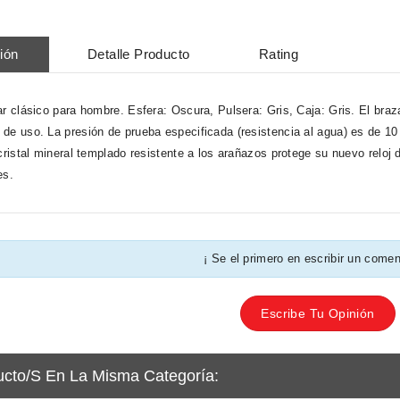
ión
Detalle Producto
Rating
ar clásico para hombre. Esfera: Oscura, Pulsera: Gris, Caja: Gris. El braza
de uso. La presión de prueba especificada (resistencia al agua) es de 10
 cristal mineral templado resistente a los arañazos protege su nuevo relo
es.
¡ Se el primero en escribir un comen
Escribe Tu Opinión
ucto/s En La Misma Categoría: