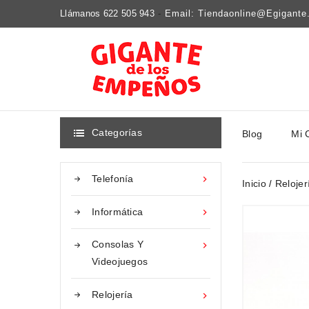
Llámanos 622 505 943
-
Email: Tiendaonline@egigant
Categorías
Blog
Mi 

Telefonía

Inicio
Relojer
Informática

Consolas Y

Videojuegos
Relojería
