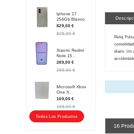
Iphone 17
Descripc
256Gb Blanco
829,00 €
829,00 €
Reloj Puls
comodidad 
Xiaomi Redmi
diario. Un
Note 15...
accidental
289,00 €
289,00 €
Microsoft Xbox
One X...
169,00 €
169,00 €
Todos Los Productos
16 Prod