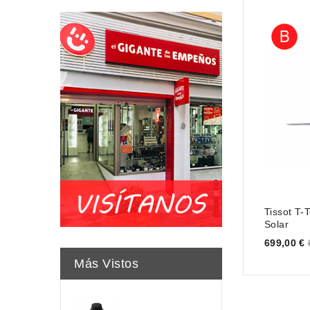
Tissot T-
Solar
Price
699,00 €
Más Vistos