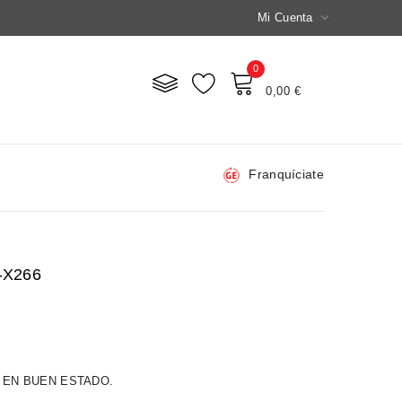

Mi Cuenta
0
Mi Carrito
0,00 €
Franquíciate
2-X266
 EN BUEN ESTADO.