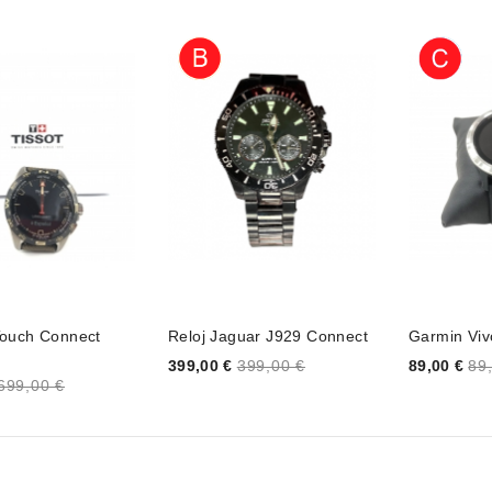
Touch Connect
Reloj Jaguar J929 Connect
Garmin Viv
Price
Price
399,00 €
399,00 €
89,00 €
89
699,00 €