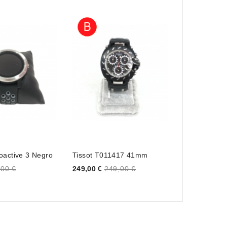
oactive 3 Negro
Tissot T011417 41mm
Reloj Aigner
A04100
Price
,00 €
249,00 €
249,00 €
Price
79,00 €
79,0