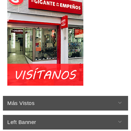

Más Vistos

Left Banner