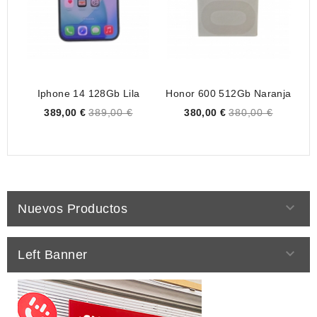
Iphone 14 128Gb Lila
Honor 600 512Gb Naranja
Price
Price
389,00 €
389,00 €
380,00 €
380,00 €

Nuevos Productos

Left Banner