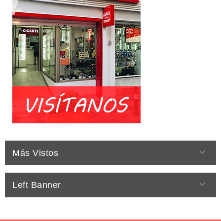

Más Vistos

Left Banner