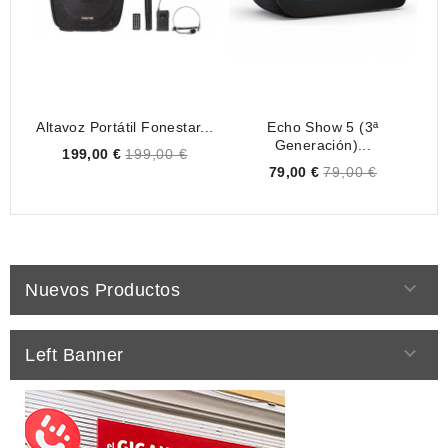
Altavoz Portátil Fonestar...
Echo Show 5 (3ª
JB
Generación)...
Price
199,00 €
199,00 €
Price
79,00 €
79,00 €

Nuevos Productos

Left Banner