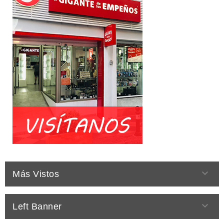

Más Vistos

Left Banner