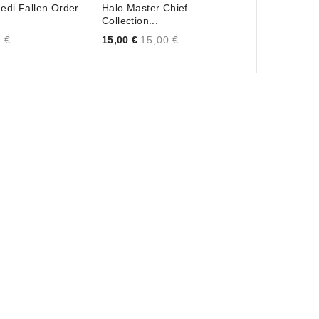
Jedi Fallen Order
Halo Master Chief
Dead Rising
Collection...
Price
6,00 €
6,00 
Price
 €
15,00 €
15,00 €