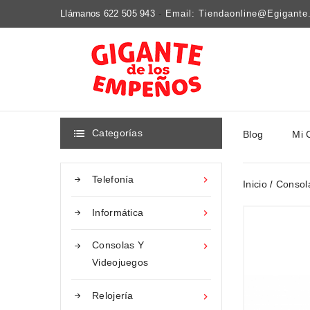
Llámanos 622 505 943
-
Email: Tiendaonline@egigant
Categorías
Blog
Mi 

Telefonía

Inicio
Consol
Informática

Consolas Y

Videojuegos
Relojería
