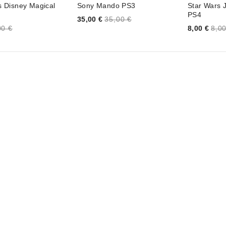
 Disney Magical
Sony Mando PS3
Star Wars 
PS4
Price
35,00 €
35,00 €
Price
00 €
8,00 €
8,00