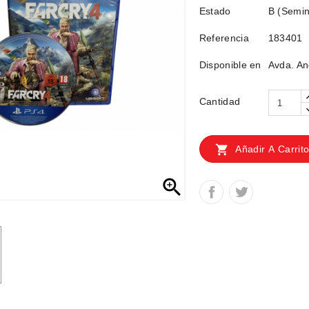
Estado
B (Semin
Referencia
183401
Disponible en
Avda. An
Cantidad

Añadir A Carrit
