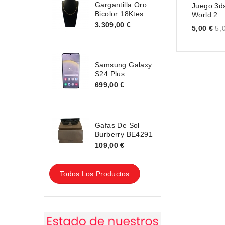
Gargantilla Oro
Juego 3ds
Bicolor 18Ktes
World 2
3.309,00 €
Price
5,00 €
5,
Samsung Galaxy
S24 Plus...
699,00 €
Gafas De Sol
Burberry BE4291
109,00 €
Todos Los Productos