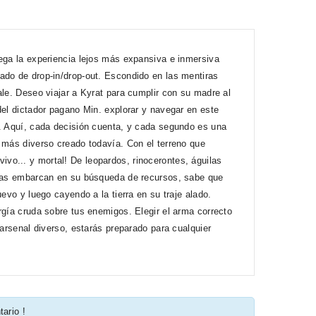
rega la experiencia lejos más expansiva e inmersiva
ado de drop-in/drop-out. Escondido en las mentiras
ale. Deseo viajar a Kyrat para cumplir con su madre al
del dictador pagano Min. explorar y navegar en este
a. Aquí, cada decisión cuenta, y cada segundo es una
 más diverso creado todavía. Con el terreno que
vo... y mortal! De leopardos, rinocerontes, águilas
ntras embarcan en su búsqueda de recursos, sabe que
evo y luego cayendo a la tierra en su traje alado.
rgía cruda sobre tus enemigos. Elegir el arma correcto
 arsenal diverso, estarás preparado para cualquier
tario !