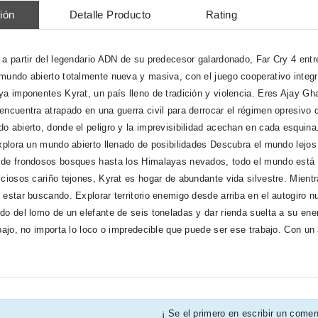
ión
Detalle Producto
Rating
 a partir del legendario ADN de su predecesor galardonado, Far Cry 4 ent
mundo abierto totalmente nueva y masiva, con el juego cooperativo integr
ya imponentes Kyrat, un país lleno de tradición y violencia. Eres Ajay Gh
encuentra atrapado en una guerra civil para derrocar el régimen opresivo 
o abierto, donde el peligro y la imprevisibilidad acechan en cada esquin
Explora un mundo abierto llenado de posibilidades Descubra el mundo lejos
de frondosos bosques hasta los Himalayas nevados, todo el mundo está vi
iciosos cariño tejones, Kyrat es hogar de abundante vida silvestre. Mie
 estar buscando. Explorar territorio enemigo desde arriba en el autogiro nu
do del lomo de un elefante de seis toneladas y dar rienda suelta a su ene
abajo, no importa lo loco o impredecible que puede ser ese trabajo. Con un
¡ Se el primero en escribir un comen