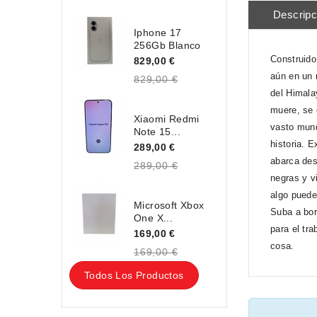
Descripc
Iphone 17
256Gb Blanco
Construido
829,00 €
aún en un 
829,00 €
del Himala
muere, se 
Xiaomi Redmi
vasto mund
Note 15...
historia. 
289,00 €
abarca des
289,00 €
negras y v
algo puede
Microsoft Xbox
Suba a bor
One X...
para el tr
169,00 €
cosa.
169,00 €
Todos Los Productos