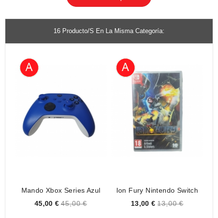
16 Producto/s En La Misma Categoría:
Mando Xbox Series Azul
Ion Fury Nintendo Switch
Price
Price
45,00 €
45,00 €
13,00 €
13,00 €