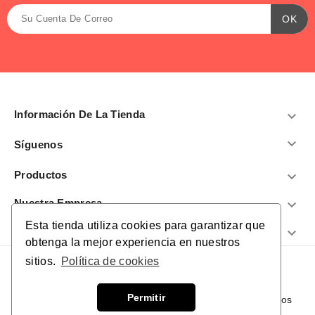
Información De La Tienda


Síguenos
Productos

Nuestra Empresa

Esta tienda utiliza cookies para garantizar que
¿Te Ayudamos?

obtenga la mejor experiencia en nuestros
sitios.
Política de cookies
Permitir
© 2026 - El Gigante de los Empeños. Todos los derechos