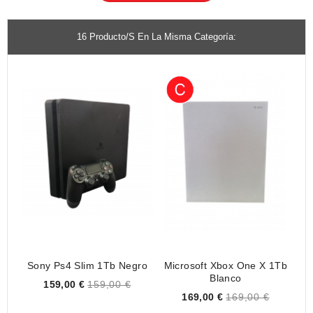
16 Producto/s En La Misma Categoría:
Sony Ps4 Slim 1Tb Negro
Microsoft Xbox One X 1Tb
De
Blanco
Price
159,00 €
159,00 €
Price
169,00 €
169,00 €