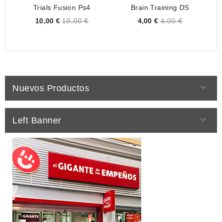
Trials Fusion Ps4
Brain Training DS
Price
Price
10,00 €
10,00 €
4,00 €
4,00 €

Nuevos Productos

Left Banner