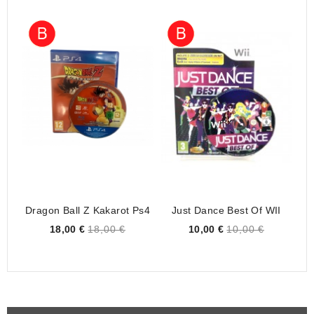
Dragon Ball Z Kakarot Ps4
Just Dance Best Of WII
Lu
Price
Price
18,00 €
18,00 €
10,00 €
10,00 €