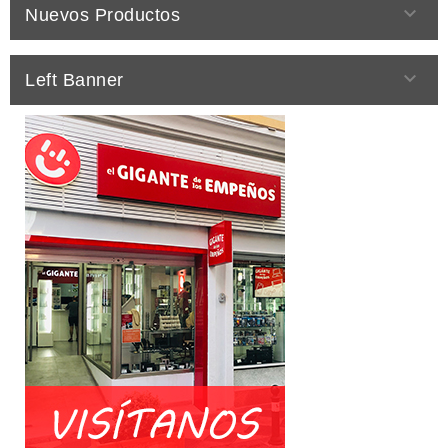

Nuevos Productos

Left Banner