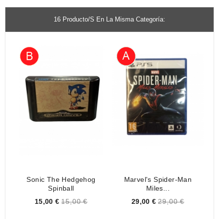
16 Producto/s En La Misma Categoría:
Sonic The Hedgehog
Marvel's Spider-Man
Spinball
Miles...
Price
Price
15,00 €
15,00 €
29,00 €
29,00 €