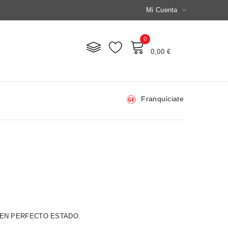

Mi Cuenta
0
Mi Carrito
0,00 €
Franquíciate
EN PERFECTO ESTADO.