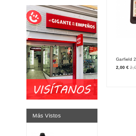
Garfield 
Price
2,00 €
2,
Más Vistos