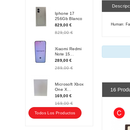
Descripc
Iphone 17
256Gb Blanco
Human: Fal
829,00 €
829,00 €
Xiaomi Redmi
Note 15...
289,00 €
289,00 €
Microsoft Xbox
16 Prod
One X...
169,00 €
169,00 €
Todos Los Productos