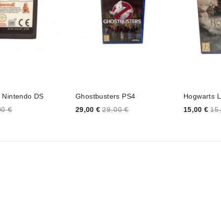
2 Nintendo DS
Ghostbusters PS4
Hogwarts 
Price
Price
00 €
29,00 €
29,00 €
15,00 €
15