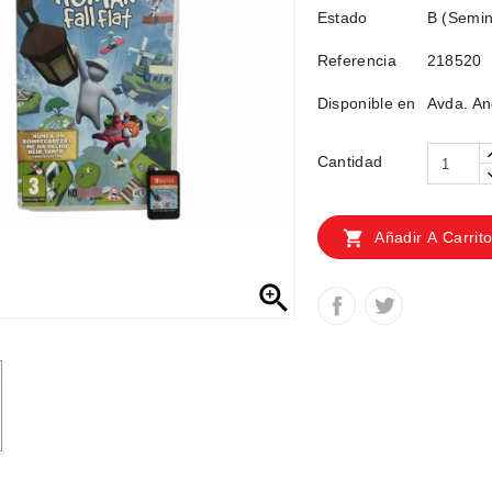
Estado
B (Semin
Referencia
218520
Disponible en
Avda. An
Cantidad

Añadir A Carrit
