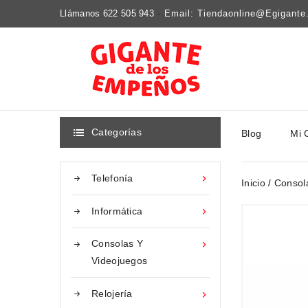
Llámanos 622 505 943
-
Email: Tiendaonline@egigant
Categorías
Blog
Mi 

Telefonía

Inicio
Consol
Informática

Consolas Y

Videojuegos
Relojería
