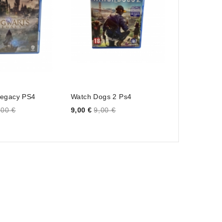
Legacy PS4
Watch Dogs 2 Ps4
Final Fantas
Price
Price
,00 €
9,00 €
9,00 €
39,00 €
39,0