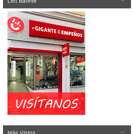

Left Banner

Más Vistos