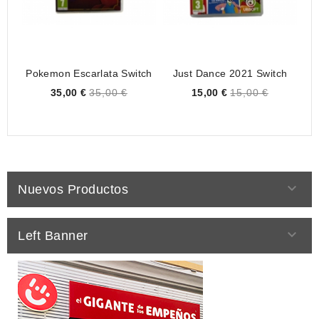
Pokemon Escarlata Switch
Just Dance 2021 Switch
Price
Price
35,00 €
35,00 €
15,00 €
15,00 €

Nuevos Productos

Left Banner