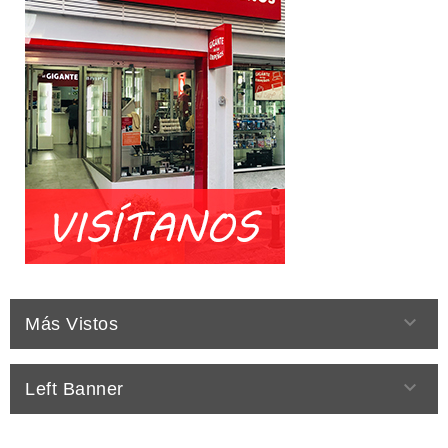

Más Vistos

Left Banner