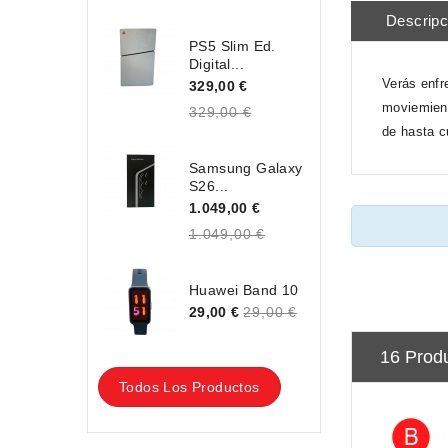
Descripc
PS5 Slim Ed.
Digital...
Verás enfr
329,00 €
moviemient
329,00 €
de hasta c
Samsung Galaxy
S26...
1.049,00 €
1.049,00 €
Huawei Band 10
29,00 €
29,00 €
16 Prod
Todos Los Productos