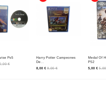
Arise Ps5
Harry Potter Campeones
Medal Of H
De...
PS2
0,00 €
Price
Price
8,00 €
8,00 €
5,00 €
5,00