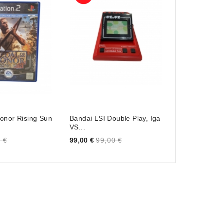
onor Rising Sun
Bandai LSI Double Play, Iga
Call Of Duty
VS...
Price
25,00 €
25,0
Price
 €
99,00 €
99,00 €