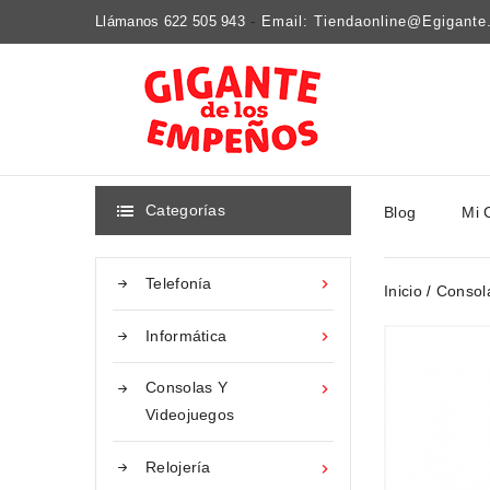
Llámanos 622 505 943
-
Email: Tiendaonline@egigant
Categorías
Blog
Mi 

Telefonía

Inicio
Consol
Informática

Consolas Y

Videojuegos
Relojería
