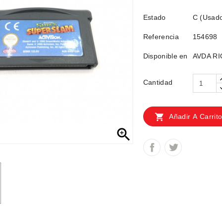
Estado
C (Usad
Referencia
154698
Disponible en
AVDA RI
Cantidad

Añadir A Carrit
