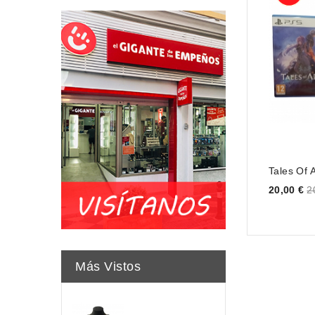
Tales Of 
Price
20,00 €
2
Más Vistos