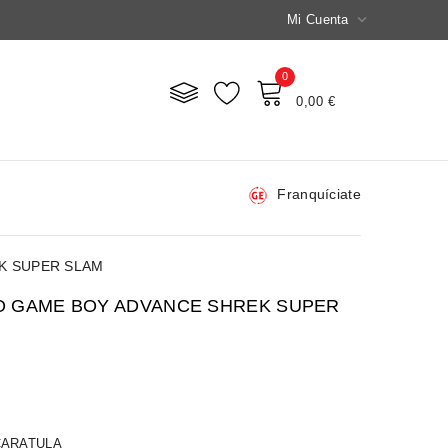

Mi Cuenta
0
Mi Carrito
0,00 €
Franquíciate
K SUPER SLAM
O GAME BOY ADVANCE SHREK SUPER
CARATULA