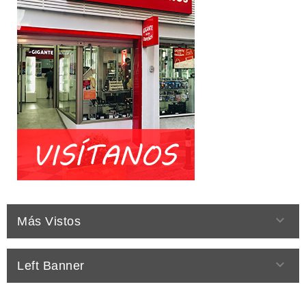

Más Vistos

Left Banner