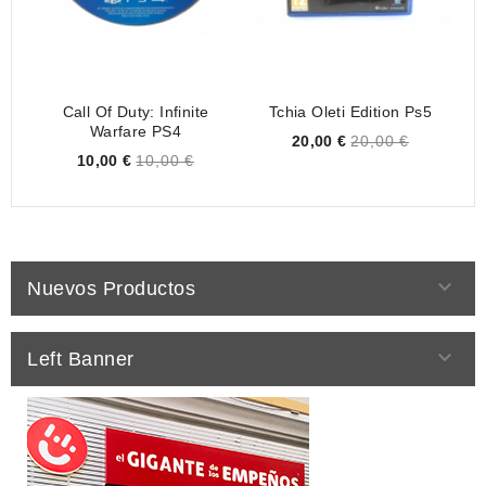
Call Of Duty: Infinite
Tchia Oleti Edition Ps5
D
Warfare PS4
Price
20,00 €
20,00 €
Price
10,00 €
10,00 €

Nuevos Productos

Left Banner