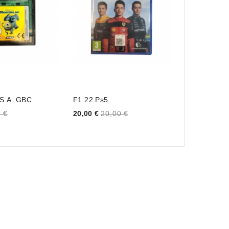
 S.A. GBC
F1 22 Ps5
Marvel's Sp
Price
Price
 €
20,00 €
20,00 €
15,00 €
15,0