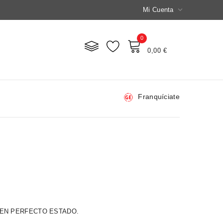

Mi Cuenta
0
Mi Carrito
0,00 €
Franquíciate
EN PERFECTO ESTADO.