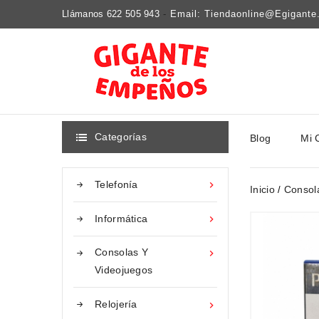
Llámanos 622 505 943
-
Email: Tiendaonline@egigant
Categorías
Blog
Mi 

Telefonía

Inicio
Consol
Informática

Consolas Y

Videojuegos
Relojería
