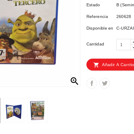
Estado
B (Semin
Referencia
260628
Disponible en
C-URZAIZ
Cantidad

Añadir A Carrit
