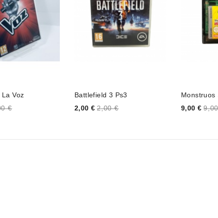
 La Voz
Battlefield 3 Ps3
Monstruos
Price
Price
00 €
2,00 €
2,00 €
9,00 €
9,00