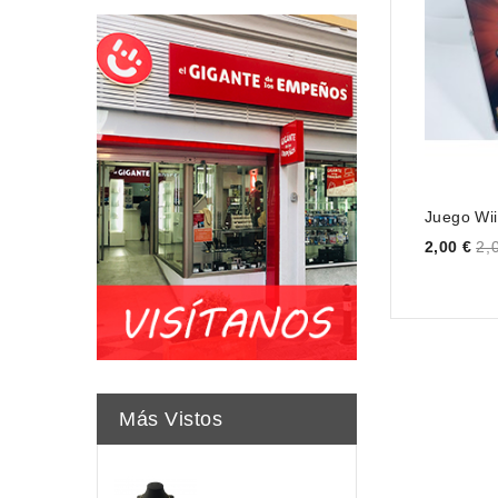
Juego Wii
Price
2,00 €
2,
Más Vistos