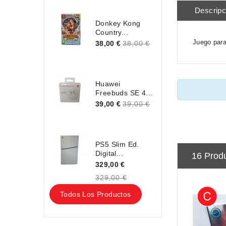
Descripc
Donkey Kong
Country...
Juego para
38,00 €
38,00 €
Huawei
Freebuds SE 4...
39,00 €
39,00 €
PS5 Slim Ed.
Digital...
16 Prod
329,00 €
329,00 €
Todos Los Productos