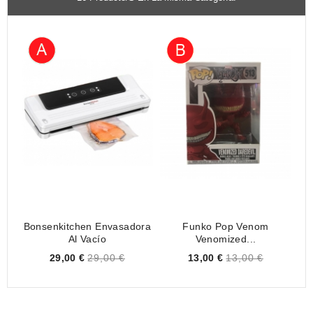
Bonsenkitchen Envasadora
Funko Pop Venom
Al Vacío
Venomized...
Price
Price
29,00 €
29,00 €
13,00 €
13,00 €