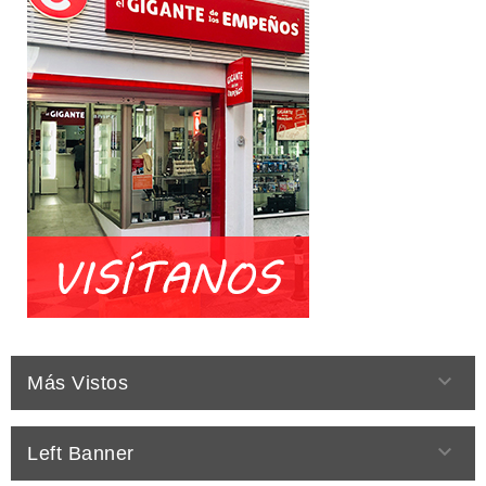

Más Vistos

Left Banner