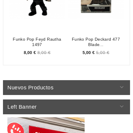
Funko Pop Feyd Rautha
Funko Pop Deckard 477
1497
Blade...
Price
Price
8,00 €
8,00 €
5,00 €
5,00 €

Nuevos Productos

Left Banner