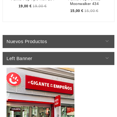
Moonwalker 434
Price
19,00 €
19,00 €
Price
15,00 €
15,00 €

Nuevos Productos

Left Banner