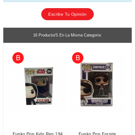
Escribe Tu Opinión
16 Producto/s En La Misma Categoría:
Funko Pop Kylo Ren 194
Funko Pop Fornite