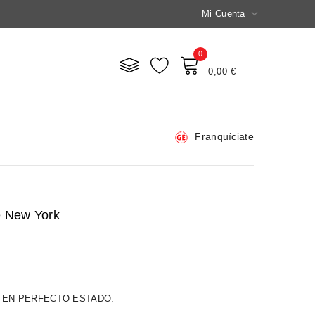

Mi Cuenta
0
Mi Carrito
0,00 €
Franquíciate
e New York
 EN PERFECTO ESTADO.