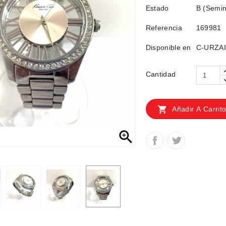
Estado
B (Semin
Referencia
169981
Disponible en
C-URZAIZ
Cantidad

Añadir A Carrit
