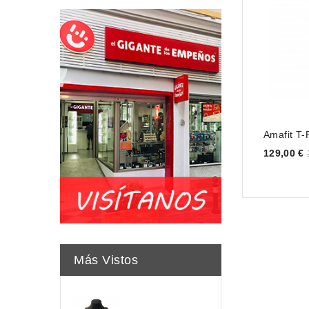
Amafit T-
Price
129,00 €
Más Vistos