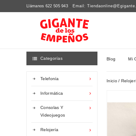
Llámanos 622 505 943
-
Email: Tiendaonline@egigant
Categorías
Blog
Mi 

Telefonía

Inicio
Relojer
Informática

Consolas Y

Videojuegos
Relojería
