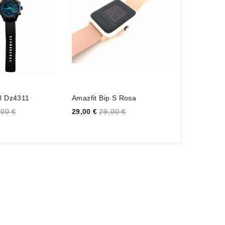
el Dz4311
Amazfit Bip S Rosa
Reloj Michae
MK5354...
Price
,00 €
29,00 €
29,00 €
Price
89,00 €
89,0