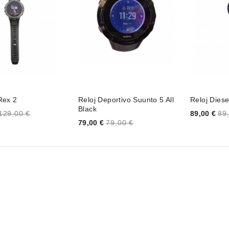
Rex 2
Reloj Deportivo Suunto 5 All
Reloj Dies
Black
Price
129,00 €
89,00 €
89
Price
79,00 €
79,00 €