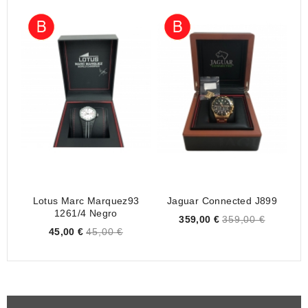
Lotus Marc Marquez93
Jaguar Connected J899
1261/4 Negro
Price
359,00 €
359,00 €
Price
45,00 €
45,00 €