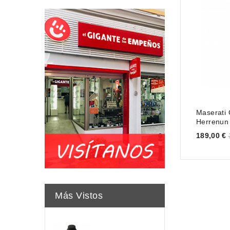
Maserati
Herrenun
Price
189,00 €
Más Vistos