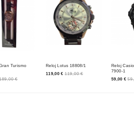
 Gran Turismo
Reloj Lotus 18808/1
Reloj Casi
7900-1
Price
119,00 €
119,00 €
Price
189,00 €
59,00 €
59