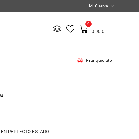

Mi Cuenta
0
Mi Carrito
0,00 €
Franquíciate
sa
 EN PERFECTO ESTADO.