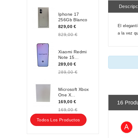
Descripc
Iphone 17
256Gb Blanco
El elegant
829,00 €
a la vez qu
829,00 €
Xiaomi Redmi
Note 15...
289,00 €
289,00 €
Microsoft Xbox
One X...
169,00 €
16 Prod
169,00 €
Todos Los Productos