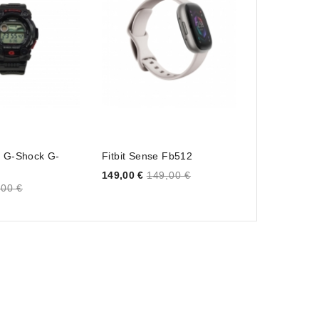
o G-Shock G-
Fitbit Sense Fb512
Samsung Gal
Negro
Price
149,00 €
149,00 €
Price
,00 €
49,00 €
49,0