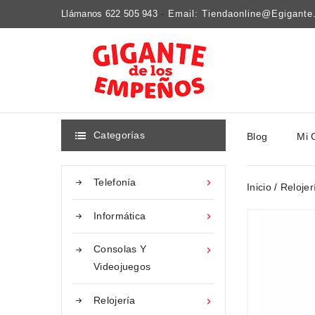
Llámanos 622 505 943
-
Email: Tiendaonline@egigant
Categorías
Blog
Mi 

Telefonía

Inicio
Relojer
Informática

Consolas Y

Videojuegos
Relojería
