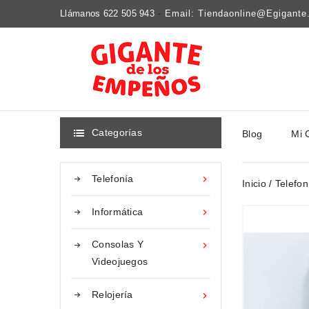
Llámanos 622 505 943
-
Email: Tiendaonline@egigant
Categorías
Blog
Mi 

Telefonía

Inicio
Telefon
Informática

Consolas Y

Videojuegos
Relojería
