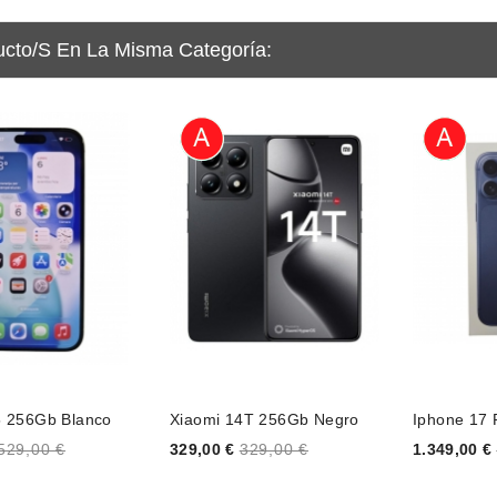
ucto/s En La Misma Categoría:
5 256Gb Blanco
Xiaomi 14T 256Gb Negro
Iphone 17 
Price
Price
529,00 €
329,00 €
329,00 €
1.349,00 €