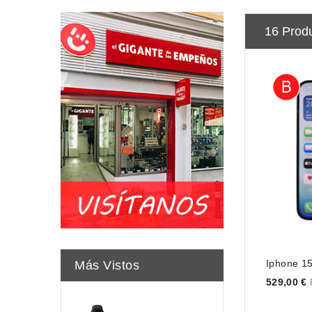
16 Prod
Iphone 1
Más Vistos
Price
529,00 €