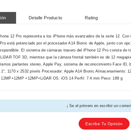
ión
Detalle Producto
Rating
Phone 12 Pro representa a los iPhone más avanzados de la serie 12. Con 
Pro está potenciado por el procesador A14 Bionic de Apple, junto con 
 expandible. El sistema de cámaras trasero del iPhone 12 Pro consta de t
 LiDAR TOF 3D, mientras que la cámara frontal también es de 12 megapix
ramos parlantes stereo, Apple Pay, sistema de reconocimiento Face ID, ba
6.1", 1170 x 2532 pixels Procesador: Apple A14 Bionic Almacenamiento
, 12MP+12MP +12MP+LiDAR OS: iOS 14 Perfil: 7.4 mm Peso: 189 g
¡ Se el primero en escribir un comen
Escribe Tu Opinión