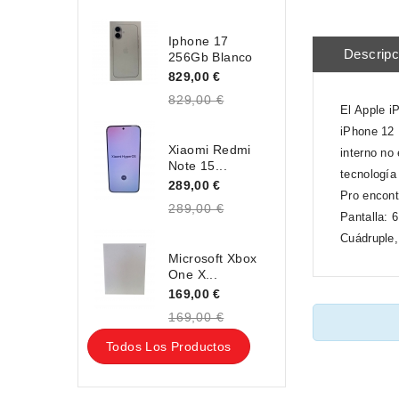
Iphone 17
Descripc
256Gb Blanco
829,00 €
829,00 €
El Apple i
iPhone 12 
Xiaomi Redmi
interno no
Note 15...
tecnología
289,00 €
Pro encont
289,00 €
Pantalla: 
Cuádruple
Microsoft Xbox
One X...
169,00 €
169,00 €
Todos Los Productos