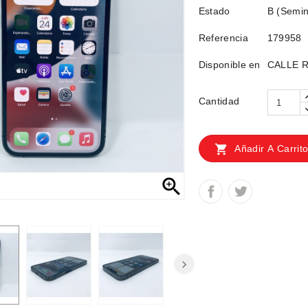
Estado
B (Semin
Referencia
179958
Disponible en
CALLE RE
Cantidad

Añadir A Carrit
