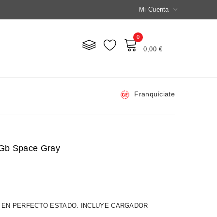

Mi Cuenta
0
Mi Carrito
0,00 €
Franquíciate
2Gb Space Gray
 EN PERFECTO ESTADO. INCLUYE CARGADOR