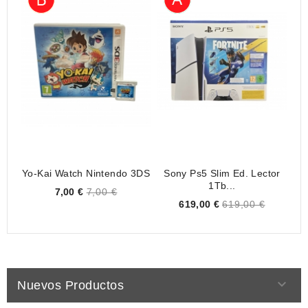
Yo-Kai Watch Nintendo 3DS
Sony Ps5 Slim Ed. Lector
1Tb...
Price
7,00 €
7,00 €
Price
619,00 €
619,00 €

Nuevos Productos