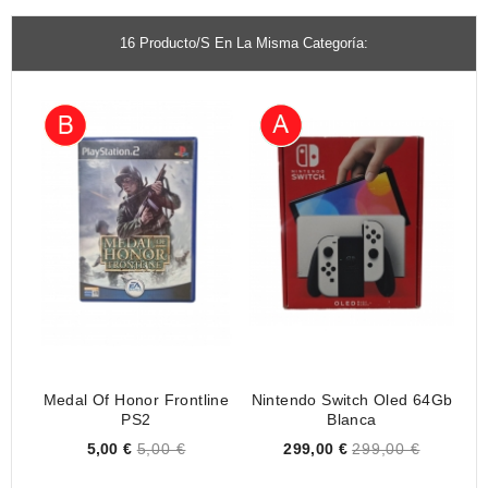
16 Producto/s En La Misma Categoría:
Medal Of Honor Frontline
Nintendo Switch Oled 64Gb
PS2
Blanca
Price
Price
5,00 €
5,00 €
299,00 €
299,00 €