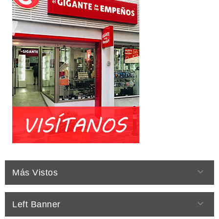

Más Vistos

Left Banner